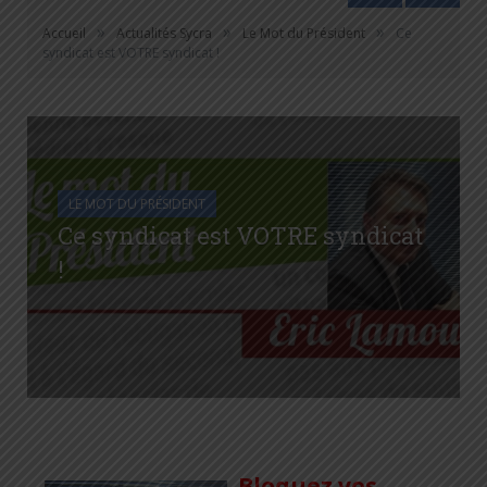
»
»
»
Accueil
Actualités Sycra
Le Mot du Président
Ce
syndicat est VOTRE syndicat !
LE MOT DU PRÉSIDENT
Ce syndicat est VOTRE syndicat
!
Bloquez vos