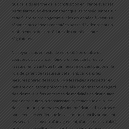
que celle du marché de la construction en France avec ses
particularités, en étant conscient que les conséquences sur
cette filière se prolongeront sur les dix années à venir ! La
réponse aux dérives constatées passe d’évidence par un
renforcement des procédures de contrôles entre
régulateurs.
Ne soyons pas en reste de notre côté en qualité de
courtiers d’assurance, même si on peut tenter de se
rassurer en disant que l’intermédiaire ne peut pas jouer le
rôle de garant de l’assureur défaillant, car dans les
mesures phares de la DDA, il y a les règles à respecter en
matière d’obligation précontractuelle d’information à l’égard
des clients, à la fois en termes de modalités de distribution
avec entre autres la transmission systématique de la liste
des assureurs partenaires (les intermédiaires d’assurance
sont tenus de vérifier que les assureurs dont ils proposent
les services disposent d’un agrément, d’une licence valable),
mais aussi en veillant à ce que la solution proposée