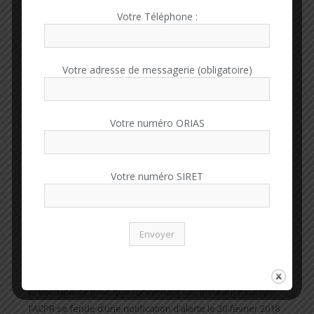
de notre invité pour cette Assemblée Générale 2018,
Votre Téléphone :
sachons ménager le suspense pour vous maintenir
amicalement et très confraternellement en haleine…
Votre adresse de messagerie (obligatoire)
Avant de vous laisser reprendre le cours normal de vos
activités, permettez-moi de revenir sur un sujet qui agite
Votre numéro ORIAS
depuis quelques semaines le milieu de l’assurance, et qui
doit indubitablement résonner d’autant plus chez chacun
d’entre nous au moment où nous sommes dans la dernière
ligne droite pour la DDA : je veux évidemment parler des
Votre numéro SIRET
quelques acteurs de l’assurance construction, agissant en
libre prestation de service (LPS), qui traversent une période
de grosses difficultés voire se retrouvent en faillite, citons
sans les stigmatiser, des sociétés comme Elite, Alpha, SFS,
CBL, EISL, et plus largement, les acteurs intervenant en libre
prestation de service. La situation est suffisamment
préoccupante pour que concernant CBL Insurance Europe,
l’ACPR se fende d’une notification d’alerte le 20 février 2018