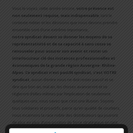
Vous le voyez, cette année encore,
votre présence est
non seulement requise, mais indispensable
, tant le
contexte métier et les décisions que nous devons prendre
ensemble sont d’une extrême importance,
notre syndicat devant se donner les moyens de sa
représentativité et de sa capacité à sans cesse se
renouveler
pour assurer son avenir et rester un
interlocuteur clé des instances professionnelles et
économiques de la grande région Auvergne- Rhône-
Alpes. Ce syndicat n’est pasUN syndicat, c’est VOTRE
syndicat
, aucun d’entre nous ne doit rester passif et se
dire que bon an, mal an, les choses avanceront et se
régleront d’elles-mêmes par l’implication de seulement
quelques-uns, vous savez que c’est une illusion. Soyons
tous solidaires et proactifs, parce qu’en qualité de courtiers,
nous incarnons la race noble des distributeurs qui jouiront
de plus en plus d’une position de force stratégique en tant
que propriétaires de l’expérience client, un atout majeur