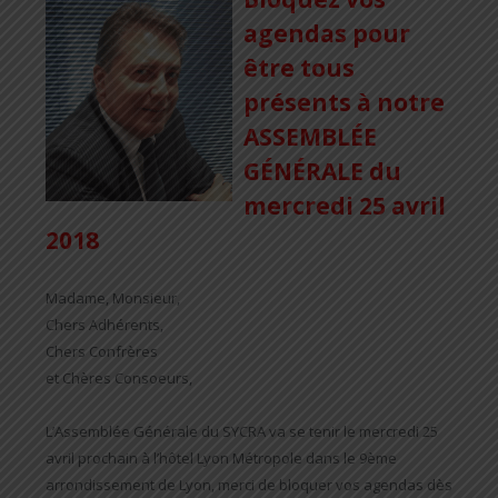
agendas pour
être tous
présents à notre
ASSEMBLÉE
GÉNÉRALE du
mercredi 25 avril
2018
Madame, Monsieur,
Chers Adhérents,
Chers Confrères
et Chères Consoeurs,
L’Assemblée Générale du SYCRA va se tenir le mercredi 25
avril prochain à l’hôtel Lyon Métropole dans le 9ème
arrondissement de Lyon, merci de bloquer vos agendas dès