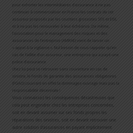
pour exhorter les intermédiaires d’assurance à ne pas
continuer à commercialiser en France les contrats de cet
assureur proposés par les courtiers grossistes SFS et EISL
et à ne pas les renouveler à leur échéance. De même,
l’association pour le management des risques et des
assurances de l’entreprise (AMRAE) vient de lancer un
« appel à la vigilance ». Nul besoin de vous rappeler qu’en
cas de faillite d’un assureur, une entreprise qui a payé une
police d’assurance
chez lui peut se retrouver sans couverture en cas de
sinistre, le Fonds de garantie des assurances obligatoires
(FGAO) couvrant en effet la dommages-ouvrage mais pas la
responsabilité décennale !
Vous connaissez les
conséquences désastreuses que
cela peut engendrer chez les entreprises
concernées,
soit en devant
assumer sur ses fonds propres les
réparations des sinistres, soit en
devant retrouver une
autre solution
d’assurances en payant implicitement