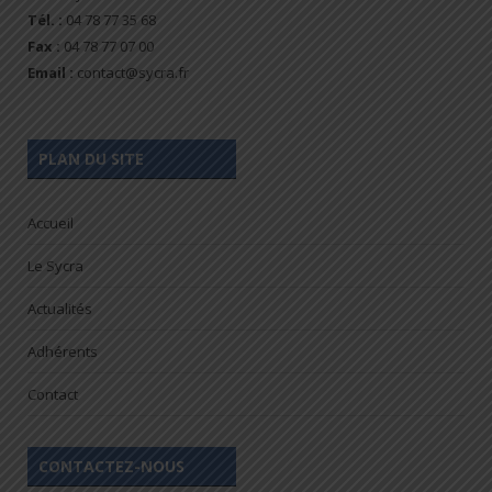
Tél. :
04 78 77 35 68
Fax :
04 78 77 07 00
Email :
contact@sycra.fr
PLAN DU SITE
Accueil
Le Sycra
Actualités
Adhérents
Contact
CONTACTEZ-NOUS