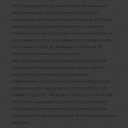
(AIAL), regroupant les 6 grandes familles de l’assurance
(https://www.aial.org), il est primordial d’avoir avec
moi le soutien de l’ensemble des adhérents du SYCRA, ne
serait-ce que pour connaître clairement vos positions
individuelles sur la transformation sans précédent que vit
notre corporation face à la réglementation, la digitalisation,
les nouveaux modes de distribution, la nécessité de
réinventer en continue la relation client,
mais aussi avoir un point de situation concret sur l’état
d’avancement de vos travaux au sein de vos cabinets
pour être en conformité avec les échéances
réglementaires, DDA– Directive Distribution d’Assurances – (
entrée en vigueur repoussée du 23 février 2018 au 1er
octobre 2018), RGPD – Règlement Général sur la Protection
des Données (application au 25 mai 2018), sans oublier
votre politique interne en terme de formation continue
obligatoire d’une durée minimum de 15 heures par an et par
personne.