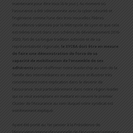
maintenant pour être tous là le jour J. Au moment où
l’assurance a été sélectionnée avec la cyber-sécurité et
l’ingénierie comme l’une des trois nouvelles filières
d’excellence valorisée par la Métropole de Lyon et que cela
est même inscrit dans son schéma de développement 2016-
2020, fort de sa longue tradition activiste et de sa
représentativité régionale,
le SYCRA doit être en mesure
de faire une démonstration de force de sa
capacité de mobilisation de l’ensemble de ses
adhérents
pour réaffirmer notre leadership au sein de la
famille des intermédiaires en assurance et illustrer très
concrètement notre implication dans le devenir de
l’assurance, tout particulièrement dans notre région leader
qui se veut exemplaire en mettant en oeuvre le premier
Cluster de l’Assurance au sein duquel votre syndicat est
extrêmement impliqué.
Ayant été porté au 1er janvier à la Présidence de
l’Association Interprofessionnelle de l’Assurance Lyonnaise