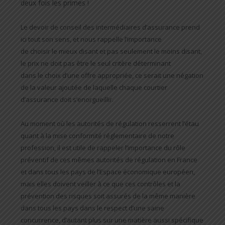
deux fois les primes !
Le devoir de conseil des intermédiaires d’assurance prend
ici tout son sens, et nous rappelle l’importance
de choisir le mieux disant et pas seulement le moins disant,
le prix ne doit pas être le seul critère déterminant
dans le choix d’une offre appropriée, ce serait une négation
de la valeur ajoutée de laquelle chaque courtier
d’assurance doit s’enorgueillir.
Au moment où les autorités de régulation resserrent l’étau
quant à la mise conformité réglementaire de notre
profession, il est utile de rappeler l’importance du rôle
préventif de ces mêmes autorités de régulation en France
et dans tous les pays de l’Espace économique européen,
mais elles doivent veiller à ce que ces contrôles et la
prévention des risques soit assurés de la même manière
dans tous les pays dans le respect d’une saine
concurrence, d’autant plus sur une matière aussi spécifique