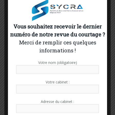
dans ce contexte en perpétuel mouvement !
Vous souhaitez recevoir le dernier
numéro de notre revue du courtage ?
Merci de remplir ces quelques
informations !
Votre nom (obligatoire)
En souhaitant très vivement vous retrouver TOUS, à l’idéal,
physiquement ou le cas échéant (seulement si vous ne
Votre cabinet :
pouvez vraiment pas faire autrement) représentés par le
pouvoir que vous donnerez à l’adhérent de votre choix, les
enjeux méritent vraiment votre mobilisation et votre venue
Adresse du cabinet :
pour cette matinée, ce n’est qu’une fois dans l’année, nous
vous annoncerons par ailleurs tout prochainement le nom